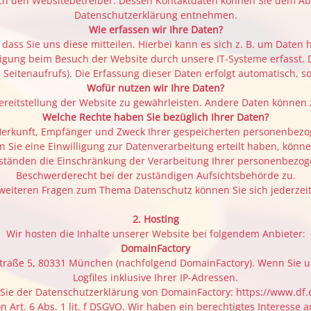
ch den Websitebetreiber. Dessen Kontaktdaten können Sie dem Absc
Datenschutzerklärung entnehmen.
Wie erfassen wir Ihre Daten?
ss Sie uns diese mitteilen. Hierbei kann es sich z. B. um Daten h
gung beim Besuch der Website durch unsere IT-Systeme erfasst. Da
Seitenaufrufs). Die Erfassung dieser Daten erfolgt automatisch, s
Wofür nutzen wir Ihre Daten?
 Bereitstellung der Website zu gewährleisten. Andere Daten können
Welche Rechte haben Sie bezüglich Ihrer Daten?
r Herkunft, Empfänger und Zweck Ihrer gespeicherten personenbezo
Sie eine Einwilligung zur Datenverarbeitung erteilt haben, können 
änden die Einschränkung der Verarbeitung Ihrer personenbezoge
Beschwerderecht bei der zuständigen Aufsichtsbehörde zu.
 weiteren Fragen zum Thema Datenschutz können Sie sich jederzei
2. Hosting
Wir hosten die Inhalte unserer Website bei folgendem Anbieter:
DomainFactory
traße 5, 80331 München (nachfolgend DomainFactory). Wenn Sie u
Logfiles inklusive Ihrer IP-Adressen.
Sie der Datenschutzerklärung von DomainFactory: https://www.df.
Art. 6 Abs. 1 lit. f DSGVO. Wir haben ein berechtigtes Interesse a