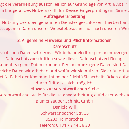
t die Verarbeitung ausschließlich auf Grundlage von Art. 6 Abs. 1 
m Endgerät des Nutzers (z. B. für Device-Fingerprinting) im Sinne d
Auftragsverarbeitung
ur Nutzung des oben genannten Dienstes geschlossen. Hierbei hand
nenbezogenen Daten unserer Websitebesucher nur nach unseren Wei
3. Allgemeine Hinweise und Pflicht­informationen
Datenschutz
ersönlichen Daten sehr ernst. Wir behandeln Ihre personenbezogen
Datenschutzvorschriften sowie dieser Datenschutzerklärung.
onenbezogene Daten erhoben. Personenbezogene Daten sind Daten,
welche Daten wir erheben und wofür wir sie nutzen. Sie erläutert 
t (z. B. bei der Kommunikation per E-Mail) Sicherheitslücken aufw
durch Dritte ist nicht möglich.
Hinweis zur verantwortlichen Stelle
verantwortliche Stelle für die Datenverarbeitung auf dieser Website
Blumenzauber Schmitt GmbH
Daniela Will
Schwarzenbacher Str. 35
95233 Helmbrechts
Telefon: 0 171 / 8 14 36 30