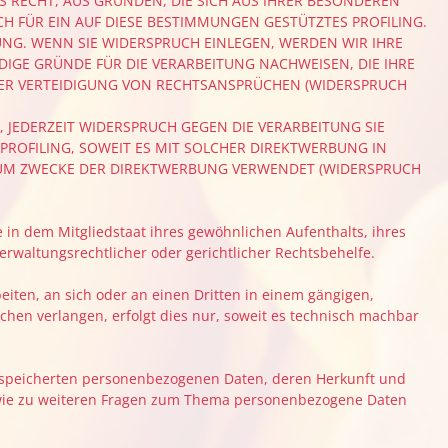
AS RECHT, AUS GRÜNDEN, DIE SICH AUS IHRER BESONDEREN
H FÜR EIN AUF DIESE BESTIMMUNGEN GESTÜTZTES PROFILING.
UNG. WENN SIE WIDERSPRUCH EINLEGEN, WERDEN WIR IHRE
GE GRÜNDE FÜR DIE VERARBEITUNG NACHWEISEN, DIE IHRE
DER VERTEIDIGUNG VON RECHTSANSPRÜCHEN (WIDERSPRUCH
 JEDERZEIT WIDERSPRUCH GEGEN DIE VERARBEITUNG SIE
ROFILING, SOWEIT ES MIT SOLCHER DIREKTWERBUNG IN
ZUM ZWECKE DER DIREKTWERBUNG VERWENDET (WIDERSPRUCH
in dem Mitgliedstaat ihres gewöhnlichen Aufenthalts, ihres
rwaltungsrechtlicher oder gerichtlicher Rechtsbehelfe.
beiten, an sich oder an einen Dritten in einem gängigen,
hen verlangen, erfolgt dies nur, soweit es technisch machbar
gespeicherten personenbezogenen Daten, deren Herkunft und
sowie zu weiteren Fragen zum Thema personenbezogene Daten