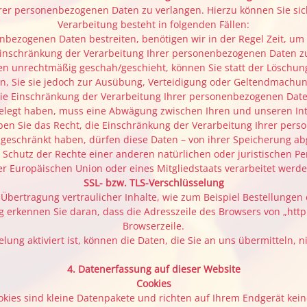
hrer personenbezogenen Daten zu verlangen. Hierzu können Sie sic
Verarbeitung besteht in folgenden Fällen:
enbezogenen Daten bestreiten, benötigen wir in der Regel Zeit, um
Einschränkung der Verarbeitung Ihrer personenbezogenen Daten z
n unrechtmäßig geschah/geschieht, können Sie statt der Löschung
, Sie sie jedoch zur Ausübung, Verteidigung oder Geltendmachung
ie Einschränkung der Verarbeitung Ihrer personenbezogenen Date
elegt haben, muss eine Abwägung zwischen Ihren und unseren In
en Sie das Recht, die Einschränkung der Verarbeitung Ihrer per
eschränkt haben, dürfen diese Daten – von ihrer Speicherung ab
hutz der Rechte einer anderen natürlichen oder juristischen Per
er Europäischen Union oder eines Mitgliedstaats verarbeitet werde
SSL- bzw. TLS-Verschlüsselung
bertragung vertraulicher Inhalte, wie zum Beispiel Bestellungen 
 erkennen Sie daran, dass die Adresszeile des Browsers von „http:
Browserzeile.
lung aktiviert ist, können die Daten, die Sie an uns übermitteln, n
4. Datenerfassung auf dieser Website
Cookies
okies sind kleine Datenpakete und richten auf Ihrem Endgerät ke