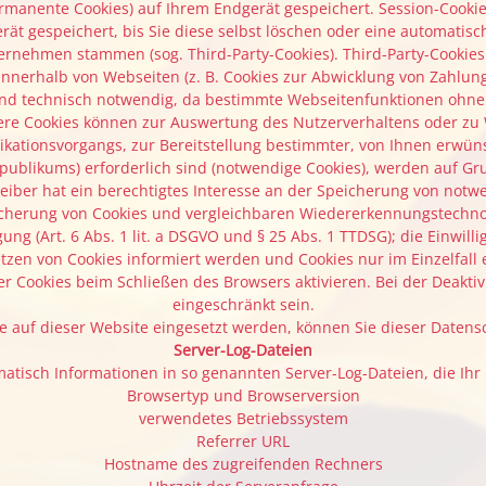
ermanente Cookies) auf Ihrem Endgerät gespeichert. Session-Cook
ät gespeichert, bis Sie diese selbst löschen oder eine automatis
nternehmen stammen (sog. Third-Party-Cookies). Third-Party-Cooki
nnerhalb von Webseiten (z. B. Cookies zur Abwicklung von Zahlung
ind technisch notwendig, da bestimmte Webseitenfunktionen ohne d
dere Cookies können zur Auswertung des Nutzerverhaltens oder 
ationsvorgangs, zur Bereitstellung bestimmter, von Ihnen erwünsc
blikums) erforderlich sind (notwendige Cookies), werden auf Grund
ber hat ein berechtigtes Interesse an der Speicherung von notwe
peicherung von Cookies und vergleichbaren Wiedererkennungstechnol
ung (Art. 6 Abs. 1 lit. a DSGVO und § 25 Abs. 1 TTDSG); die Einwilli
etzen von Cookies informiert werden und Cookies nur im Einzelfal
 Cookies beim Schließen des Browsers aktivieren. Bei der Deaktiv
eingeschränkt sein.
e auf dieser Website eingesetzt werden, können Sie dieser Daten
Server-Log-Dateien
atisch Informationen in so genannten Server-Log-Dateien, die Ihr
Browsertyp und Browserversion
verwendetes Betriebssystem
Referrer URL
Hostname des zugreifenden Rechners