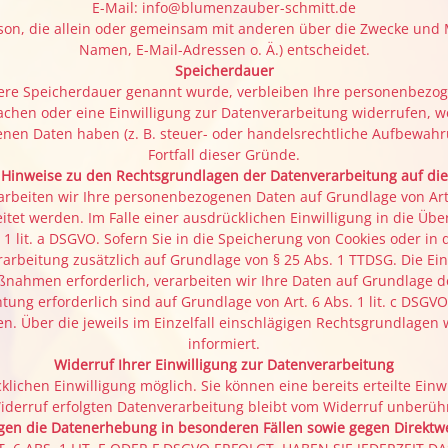
E-Mail: info@blumenzauber-schmitt.de
 Person, die allein oder gemeinsam mit anderen über die Zwecke und
Namen, E-Mail-Adressen o. Ä.) entscheidet.
Speicherdauer
lere Speicherdauer genannt wurde, verbleiben Ihre personenbezog
achen oder eine Einwilligung zur Datenverarbeitung widerrufen, we
en Daten haben (z. B. steuer- oder handelsrechtliche Aufbewahrun
Fortfall dieser Gründe.
 Hinweise zu den Rechtsgrundlagen der Datenverarbeitung auf die
arbeiten wir Ihre personenbezogenen Daten auf Grundlage von Art. 6
tet werden. Im Falle einer ausdrücklichen Einwilligung in die Übe
lit. a DSGVO. Sofern Sie in die Speicherung von Cookies oder in den
erarbeitung zusätzlich auf Grundlage von § 25 Abs. 1 TTDSG. Die Einw
nahmen erforderlich, verarbeiten wir Ihre Daten auf Grundlage des 
chtung erforderlich sind auf Grundlage von Art. 6 Abs. 1 lit. c DS
lgen. Über die jeweils im Einzelfall einschlägigen Rechtsgrundlag
informiert.
Widerruf Ihrer Einwilligung zur Datenverarbeitung
lichen Einwilligung möglich. Sie können eine bereits erteilte Einw
iderruf erfolgten Datenverarbeitung bleibt vom Widerruf unberühr
en die Datenerhebung in besonderen Fällen sowie gegen Direktw