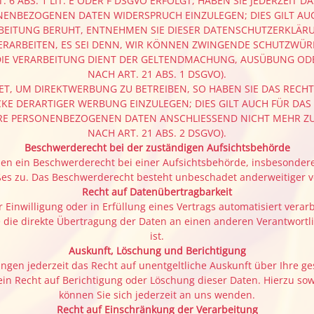
 ABS. 1 LIT. E ODER F DSGVO ERFOLGT, HABEN SIE JEDERZEIT D
NENBEZOGENEN DATEN WIDERSPRUCH EINZULEGEN; DIES GILT AUC
RBEITUNG BERUHT, ENTNEHMEN SIE DIESER DATENSCHUTZERKLÄR
ARBEITEN, ES SEI DENN, WIR KÖNNEN ZWINGENDE SCHUTZWÜRDI
 DIE VERARBEITUNG DIENT DER GELTENDMACHUNG, AUSÜBUNG O
NACH ART. 21 ABS. 1 DSGVO).
 UM DIREKTWERBUNG ZU BETREIBEN, SO HABEN SIE DAS RECHT,
 DERARTIGER WERBUNG EINZULEGEN; DIES GILT AUCH FÜR DAS P
HRE PERSONENBEZOGENEN DATEN ANSCHLIESSEND NICHT MEHR 
NACH ART. 21 ABS. 2 DSGVO).
Beschwerde­recht bei der zuständigen Aufsichts­behörde
en ein Beschwerderecht bei einer Aufsichtsbehörde, insbesondere 
es zu. Das Beschwerderecht besteht unbeschadet anderweitiger ve
Recht auf Daten­übertrag­barkeit
 Einwilligung oder in Erfüllung eines Vertrags automatisiert verar
die direkte Übertragung der Daten an einen anderen Verantwortlic
ist.
Auskunft, Löschung und Berichtigung
gen jederzeit das Recht auf unentgeltliche Auskunft über Ihre 
in Recht auf Berichtigung oder Löschung dieser Daten. Hierzu 
können Sie sich jederzeit an uns wenden.
Recht auf Einschränkung der Verarbeitung